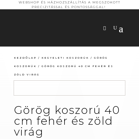
WEBSHOP ÉS HÁZHOZSZÁLLÍTÁS A MEGSZOKOTT
PRECIZITÁSSAL ÉS PONTOSSÁGGAL!
KEZDŐLAP
/
KEGYELETI KOSZORÚK
/
GÖRÖG
KOSZORÚK
/ GÖRÖG KOSZORÚ 40 CM FEHÉR ÉS
ZÖLD VIRÁG
Görög koszorú 40
cm fehér és zöld
virág