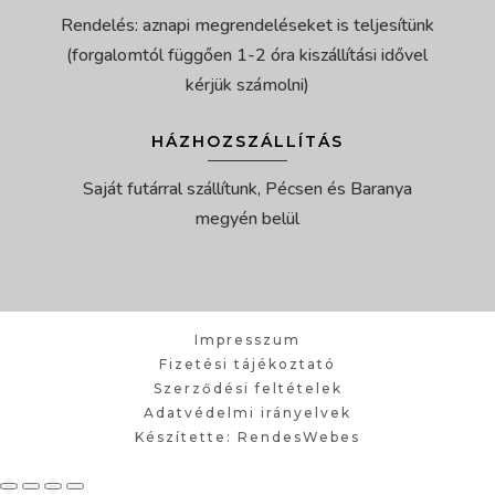
Rendelés: aznapi megrendeléseket is teljesítünk
(forgalomtól függően 1-2 óra kiszállítási idővel
kérjük számolni)
HÁZHOZSZÁLLÍTÁS
Saját futárral szállítunk, Pécsen és Baranya
megyén belül
Impresszum
Fizetési tájékoztató
Szerződési feltételek
Adatvédelmi irányelvek
Készítette: RendesWebes