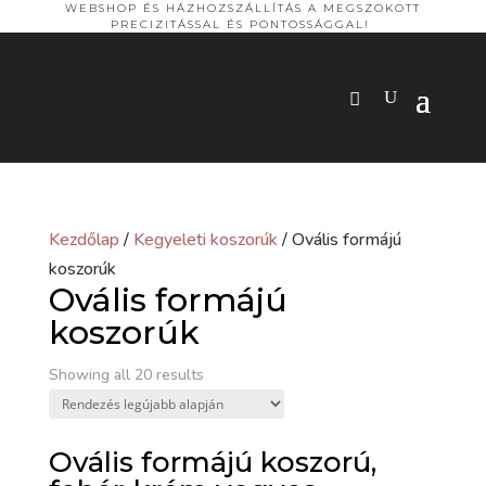
WEBSHOP ÉS HÁZHOZSZÁLLÍTÁS A MEGSZOKOTT
PRECIZITÁSSAL ÉS PONTOSSÁGGAL!
Kezdőlap
/
Kegyeleti koszorúk
/ Ovális formájú
koszorúk
Ovális formájú
koszorúk
Sorted
Showing all 20 results
by
latest
Ovális formájú koszorú,