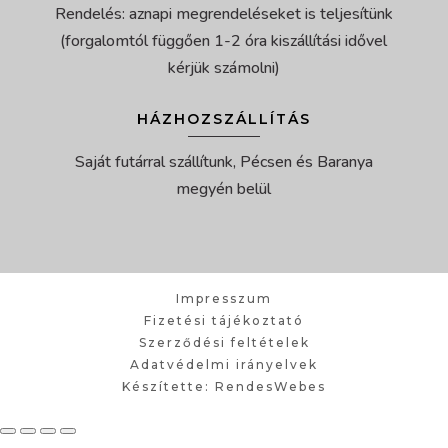
Rendelés: aznapi megrendeléseket is teljesítünk
(forgalomtól függően 1-2 óra kiszállítási idővel
kérjük számolni)
HÁZHOZSZÁLLÍTÁS
Saját futárral szállítunk, Pécsen és Baranya
megyén belül
Impresszum
Fizetési tájékoztató
Szerződési feltételek
Adatvédelmi irányelvek
Készítette: RendesWebes