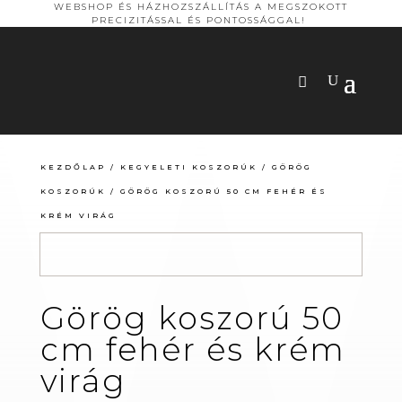
WEBSHOP ÉS HÁZHOZSZÁLLÍTÁS A MEGSZOKOTT
PRECIZITÁSSAL ÉS PONTOSSÁGGAL!
KEZDŐLAP
/
KEGYELETI KOSZORÚK
/
GÖRÖG
KOSZORÚK
/ GÖRÖG KOSZORÚ 50 CM FEHÉR ÉS
KRÉM VIRÁG
Görög koszorú 50
cm fehér és krém
virág