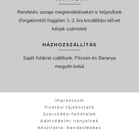
Rendelés: aznapi megrendeléseket is teljesítünk
(forgalomtól függően 1-2 óra kiszállítási idővel
kérjük számolni)
HÁZHOZSZÁLLÍTÁS
Saját futárral szállítunk, Pécsen és Baranya
megyén belül
Impresszum
Fizetési tájékoztató
Szerződési feltételek
Adatvédelmi irányelvek
Készítette: RendesWebes