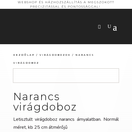
WEBSHOP ÉS HÁZHOZSZÁLLÍTÁS A MEGSZOKOTT
PRECIZITÁSSAL ÉS PONTOSSÁGGAL!
KEZDŐLAP
/
VIRÁGDOBOZOK
/ NARANCS
VIRÁGDOBOZ
Narancs
virágdoboz
Letisztult virágdoboz narancs árnyalatban. Normál
méret, kb 25 cm átmérőjű