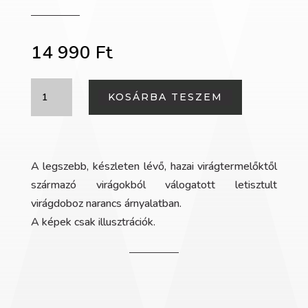
14 990
Ft
Narancs
KOSÁRBA TESZEM
virágdoboz
mennyiség
A legszebb, készleten lévő, hazai virágtermelőktől
származó virágokból válogatott letisztult
virágdoboz narancs árnyalatban.
A képek csak illusztrációk.