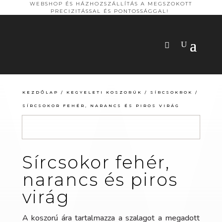
WEBSHOP ÉS HÁZHOZSZÁLLÍTÁS A MEGSZOKOTT
PRECIZITÁSSAL ÉS PONTOSSÁGGAL!
KEZDŐLAP
/
KEGYELETI KOSZORÚK
/
SÍRCSOKROK
/
SÍRCSOKOR FEHÉR, NARANCS ÉS PIROS VIRÁG
Sírcsokor fehér,
narancs és piros
virág
A koszorú ára tartalmazza a szalagot a megadott