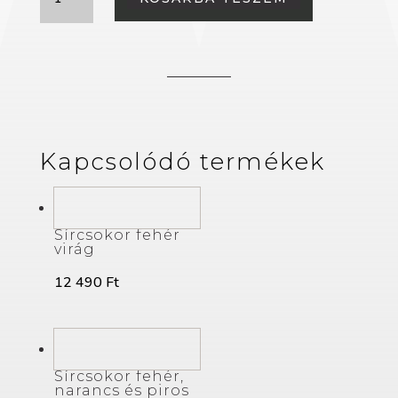
fehér,
narancs
és
piros
virág
mennyiség
Kapcsolódó termékek
Sírcsokor fehér
virág
12 490
Ft
Sírcsokor fehér,
narancs és piros