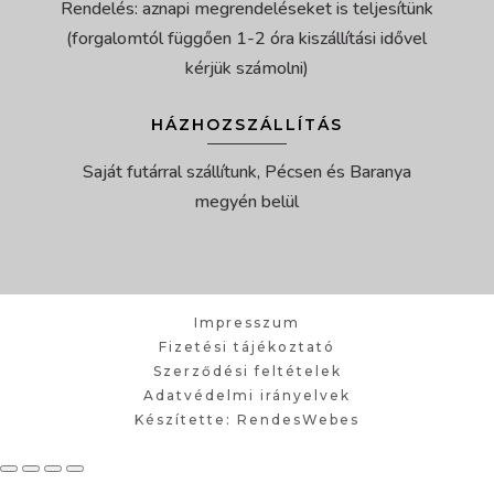
Rendelés: aznapi megrendeléseket is teljesítünk
(forgalomtól függően 1-2 óra kiszállítási idővel
kérjük számolni)
HÁZHOZSZÁLLÍTÁS
Saját futárral szállítunk, Pécsen és Baranya
megyén belül
Impresszum
Fizetési tájékoztató
Szerződési feltételek
Adatvédelmi irányelvek
Készítette: RendesWebes