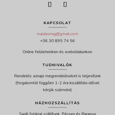
KAPCSOLAT
maidavirag@gmail.com
+36 30 895 74 56
Online felületeinken és weboldalunkon
TUDNIVALÓK
Rendelés: aznapi megrendeléseket is teljesítünk
(forgalomtól függően 1-2 óra kiszállítási idővel
kérjük számolni)
HÁZHOZSZÁLLÍTÁS
Saját futárral szállítunk, Pécsen és Baranya