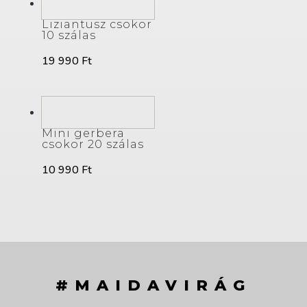
Liziantusz csokor
10 szálas
19 990
Ft
Mini gerbera
csokor 20 szálas
10 990
Ft
#MAIDAVIRÁG