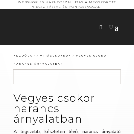
WEBSHOP ÉS HÁZHOZSZÁLLÍTÁS A MEGSZOKOTT
PRECIZITÁSSAL ÉS PONTOSSÁGGAL!
KEZDŐLAP
/
VIRÁGCSOKROK
/ VEGYES CSOKOR
NARANCS ÁRNYALATBAN
Vegyes csokor
narancs
árnyalatban
A legszebb, készleten lévő, narancs árnyalatú