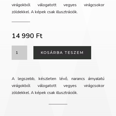
virágokból válogatott vegyes virágcsokor
zöldekkel. A képek csak illusztrációk.
14 990
Ft
Vegyes
KOSÁRBA TESZEM
csokor
narancs
árnyalatban
mennyiség
A legszebb, készleten lévő, narancs árnyalatú
virágokból válogatott vegyes virágcsokor
zöldekkel. A képek csak illusztrációk.