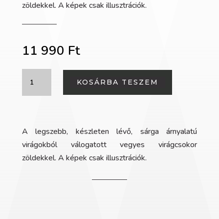
zöldekkel. A képek csak illusztrációk.
11 990
Ft
Vegyes
KOSÁRBA TESZEM
csokor
sárga
árnyalatban
mennyiség
A legszebb, készleten lévő, sárga árnyalatú
virágokból válogatott vegyes virágcsokor
zöldekkel. A képek csak illusztrációk.