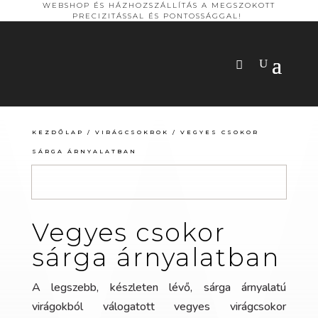
WEBSHOP ÉS HÁZHOZSZÁLLÍTÁS A MEGSZOKOTT
PRECIZITÁSSAL ÉS PONTOSSÁGGAL!
KEZDŐLAP
/
VIRÁGCSOKROK
/ VEGYES CSOKOR
SÁRGA ÁRNYALATBAN
Vegyes csokor
sárga árnyalatban
A legszebb, készleten lévő, sárga árnyalatú
virágokból válogatott vegyes virágcsokor