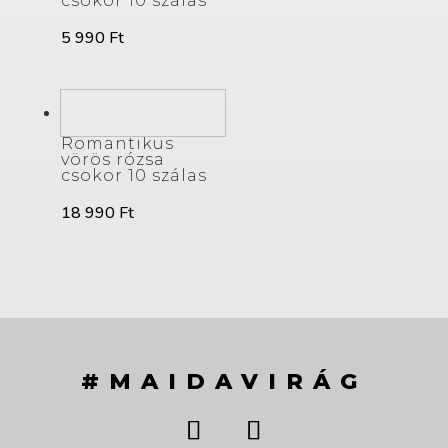
csokor 10 szálas
5 990
Ft
Romantikus
vörös rózsa
csokor 10 szálas
18 990
Ft
#MAIDAVIRÁG