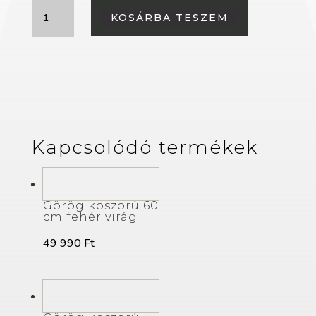
Görög
KOSÁRBA TESZEM
koszorú
60
cm
fehér
és
krém
virág
Kapcsolódó termékek
mennyiség
Görög koszorú 60
cm fehér virág
49 990
Ft