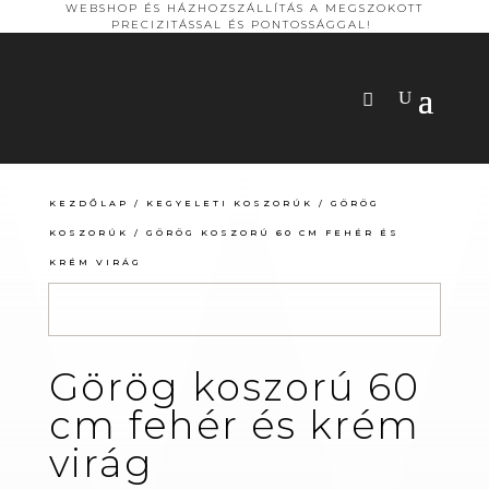
WEBSHOP ÉS HÁZHOZSZÁLLÍTÁS A MEGSZOKOTT
PRECIZITÁSSAL ÉS PONTOSSÁGGAL!
KEZDŐLAP
/
KEGYELETI KOSZORÚK
/
GÖRÖG
KOSZORÚK
/ GÖRÖG KOSZORÚ 60 CM FEHÉR ÉS
KRÉM VIRÁG
Görög koszorú 60
cm fehér és krém
virág