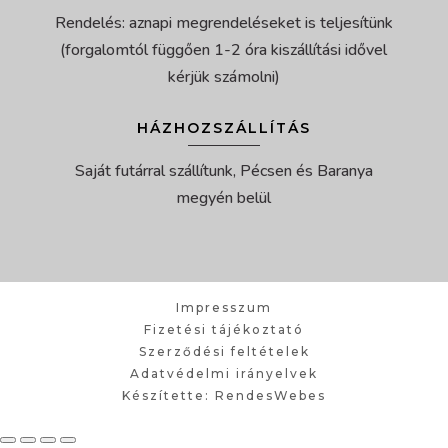
Rendelés: aznapi megrendeléseket is teljesítünk
(forgalomtól függően 1-2 óra kiszállítási idővel
kérjük számolni)
HÁZHOZSZÁLLÍTÁS
Saját futárral szállítunk, Pécsen és Baranya
megyén belül
Impresszum
Fizetési tájékoztató
Szerződési feltételek
Adatvédelmi irányelvek
Készítette: RendesWebes